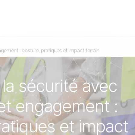
ion stratégique
Capital humain
Excellence opérationnelle
gement : posture, pratiques et impact terrain
la sécurité avec
 et engagement :
ratiques et impact