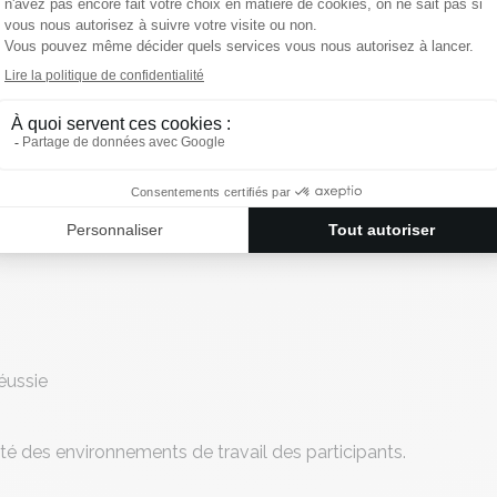
der en sécurité
éussie
ité des environnements de travail des participants.