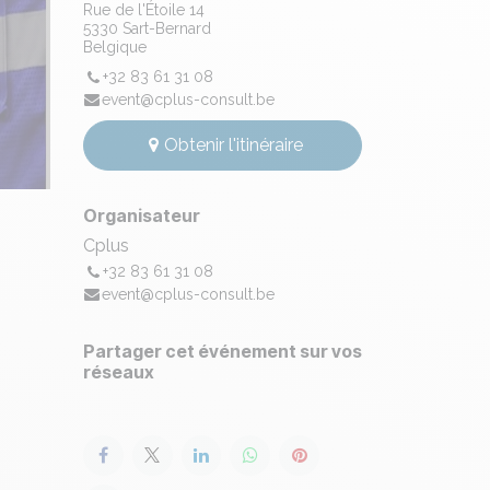
Rue de l'Étoile 14
5330 Sart-Bernard
Belgique
+32 83 61 31 08
event@cplus-consult.be
Obtenir l'itinéraire
Organisateur
Cplus
+32 83 61 31 08
event@cplus-consult.be
Partager cet événement sur vos
réseaux