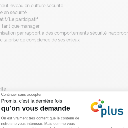
haut niveau en culture sécurité
 en sécurité
atif/Le participatif
n tant que manager
nisation par rapport à des comportements sécurité inappropr
e avec la prise de conscience de ses enjeux
ité
à agile)