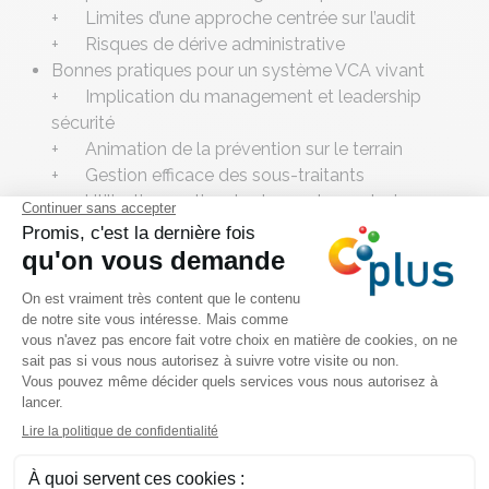
+ Limites d’une approche centrée sur l’audit
+ Risques de dérive administrative
Bonnes pratiques pour un système VCA vivant
+ Implication du management et leadership
sécurité
+ Animation de la prévention sur le terrain
+ Gestion efficace des sous-traitants
+ Utilisation pertinente des analyses de risques
Points d’attention critiques
+ Documentation vs réalité terrain
+ Indicateurs sécurité mal utilisés
+ Pièges fréquents lors des audits
+ Maintien de la dynamique après certification
Conclusion et échanges
+ Synthèse des messages clés
+ Questions/réponses
Partage d’expériences entre participants