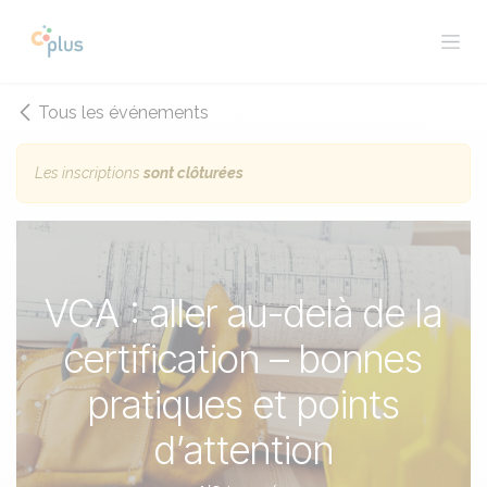
Se rendre au contenu
Tous les événements
Les inscriptions
sont clôturées
VCA : aller au-delà de la
certification – bonnes
pratiques et points
d’attention