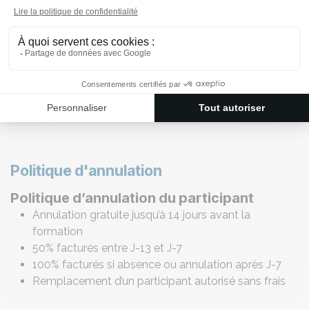
Parking gratuit sur place
Accueil café dès 8h45
S'inscrire maintenant
Politique d'annulation
Politique d’annulation du participant
Annulation gratuite jusqu’à 14 jours avant la
formation
50% facturés entre J-13 et J-7
100% facturés si absence ou annulation après J-7
Remplacement d’un participant autorisé sans frais