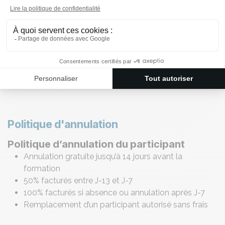
Parking gratuit sur place
Accueil café dès 8h45
S'inscrire maintenant
Politique d'annulation
Politique d’annulation du participant
Annulation gratuite jusqu’à 14 jours avant la
formation
50% facturés entre J-13 et J-7
100% facturés si absence ou annulation après J-7
Remplacement d’un participant autorisé sans frais